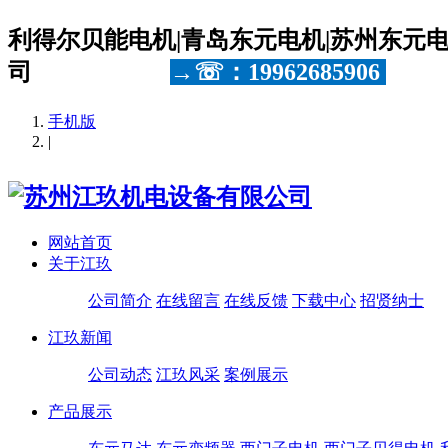
利得尔贝能电机|青岛东元电机|苏州东元电机
司
→
☏：19962685906
手机版
|
网站首页
关于江玖
公司简介
在线留言
在线反馈
下载中心
招贤纳士
江玖新闻
公司动态
江玖风采
案例展示
产品展示