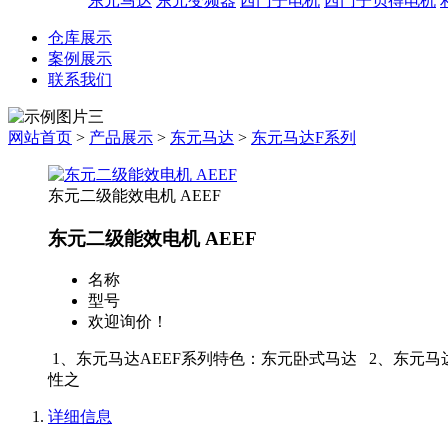
东元马达
东元变频器
西门子电机
西门子贝得电机
仓库展示
案例展示
联系我们
网站首页
>
产品展示
>
东元马达
>
东元马达F系列
东元二级能效电机 AEEF
东元二级能效电机 AEEF
名称
型号
欢迎询价！
1、东元马达AEEF系列特色：东元卧式马达 2、东元马达
性之
详细信息