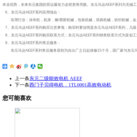
本业优势，未来东元集团的营运爆发力必然更将亮眼。东元马达AEEF系列为无锡
6、东元马达AEEF系列应用场合：
应用行业：涂布机，机床，橡/塑胶机械，包装机械，筑路机械，纺织机械，金
7、东元马达AEEF系列购买注意事项：购买时要说明是东元马达AEEF系列，几
8、东元马达AEEF系列购买联系方式：东元马达AEEF系列销售联系方式为富创工业自动化
9、东元马达AEEF系列售后服务：
东元马达AEEF系列售后服务原则为自出厂之日起保修15个月，因厂家与东元马
上一条
东元二级能效电机 AEEF
下一条
西门子贝得电机，1TL0001高效电动机
您可能喜欢