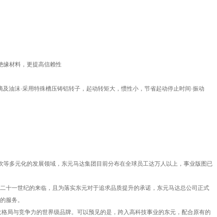
。
线及绝缘材料，更提高信赖性
。
滴及油沫·采用特殊槽压铸铝转子，起动转矩大，惯性小，节省起动停止时间·振动
饮等多元化的发展领域，东元马达集团目前分布在全球员工达万人以上，事业版图已
二十一世纪的来临，且为落实东元对于追求品质提升的承诺，东元马达总公司正式
的服务。
格局与竞争力的世界级品牌。可以预见的是，跨入高科技事业的东元，配合原有的