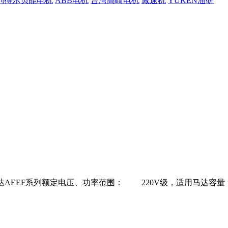
利得尔贝能电机
ABB电机
台湾高崎电机
减速机
YUKEN油研
AEEF系列额定电压、功率范围： 220V级，适用马达容量：1