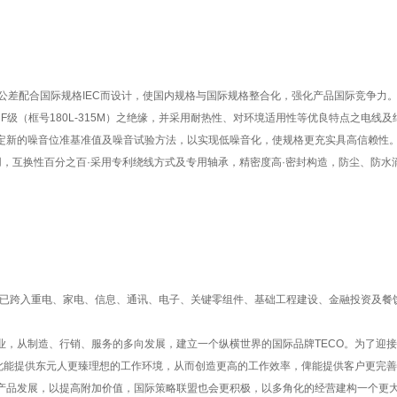
公差配合国际规格IEC而设计，使国内规格与国际规格整合化，强化产品国际竞争力
M）。F级（框号180L-315M）之绝缘，并采用耐热性、对环境适用性等优良特点之电
定新的噪音位准基准值及噪音试验方法，以实现低噪音化，使规格更充实具高信赖性
，互换性百分之百·采用专利绕线方式及专用轴承，精密度高·密封构造，防尘、防水
已跨入重电、家电、信息、通讯、电子、关键零组件、基础工程建设、金融投资及餐
从制造、行销、服务的多向发展，建立一个纵横世界的国际品牌TECO。为了迎接
此能提供东元人更臻理想的工作环境，从而创造更高的工作效率，俾能提供客户更完善
品发展，以提高附加价值，国际策略联盟也会更积极，以多角化的经营建构一个更大