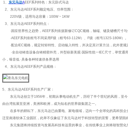
1、
东元马达
A
EEF系列特色：东元卧式马达
2、东元马达AEEF系列额定电压、功率范围：
220V级，适用马达容量：100W ~ 1KW
3、东元马达AEEF系列特点：
·因应世界性之趋势，AEEF系列依据新修订CQC规格，轴端、键及键槽尺寸与
·AEEF系列依框号不同采用F级（框号63-112M）、F级（框号132S-180
·配合IEC规格，规定转矩特性、启动输入特性，并决定其计算方法，此外更规
·全自动铸造设备自铸精密外壳，外型崭新美观·国际性统一IEC尺寸，举世通用
小，噪音低 ·具备各种转速供各界选用
4、东元马达AEEF系列产品规格：
5、东元马达AEEF系列生产厂家：
东元马达创立于1956年，初期从事电动机生产，历经了半个世纪的风雨，至今
由台湾拓展至亚洲，美洲和欧洲，成为知名的世界级集团之一。
在多年的耕耘下，东元马达已由重电、家电领域，迈向一个全球化的高科技企业，
迁至南港软体工业园区，此举不仅象征了东元马达对于科技转型的宣誓，更希望因
东元集团将持续投资与发展高科技有远景的事业，在传统事业上则将朝智慧化产