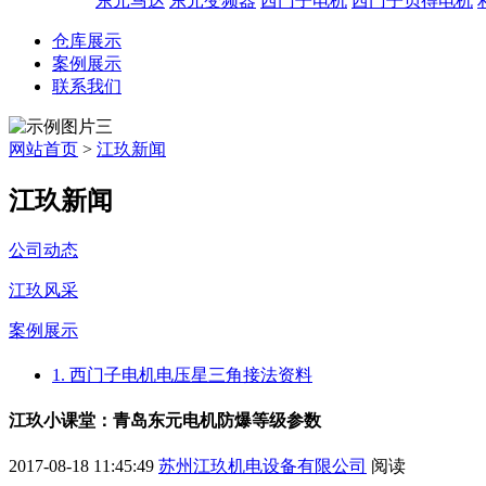
东元马达
东元变频器
西门子电机
西门子贝得电机
仓库展示
案例展示
联系我们
网站首页
>
江玖新闻
江玖新闻
公司动态
江玖风采
案例展示
1. 西门子电机电压星三角接法资料
江玖小课堂：青岛东元电机防爆等级参数
2017-08-18 11:45:49
苏州江玖机电设备有限公司
阅读