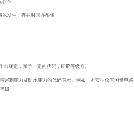
或存在
使偶尔发生，存在时间亦很短
出规定，赋予一定的代码，即IP等级号。
与穿刺能力及防水能力的代码表示。例如：本安型仪表测量电路板
护等级