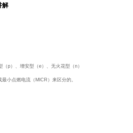
讲解
型（p）、增安型（e）、无火花型（n）
或最小点燃电流（MICR）来区分的。